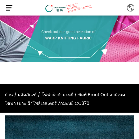
บ้าน
/
ผลิตภัณฑ์
/
โซฟาผ้ากำมะหยี่
/
พิมพ์ Brunt Out ลามิเนต
โซฟา เบาะ ผ้าโพลีเอสเตอร์ กำมะหยี่ CC370