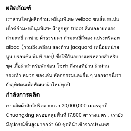
ผลิตภัณฑ์
เราส่วนใหญ่ผลิตกำมะหยี่นุ่มพิเศษ velboa ขนสั้น สแปน
เด็กซ์กำมะหยี่นุ่มพิเศษ ผ้าลูกฟูก tricot สิ่งทอลายทแยง
กำมะหยี่ ตาข่าย ผ้าธรรมดา กำมะหยี่สีทอง แปรงทริคอท
alboa (รวมถึงเคลือบ สองด้าน jacquard เหนื่อยหน่าย
นูน บรอนซิ่ง พิมพ์ ฯลฯ) ซึ่งใช้กันอย่างแพร่หลายสำหรับ
ชุด เสื้อผ้าสำหรับพักผ่อน โซฟา สิ่งทอที่บ้าน ผ้าม่าน
รองเท้า หมวก ของเล่น หัตถกรรมและอื่น ๆ นอกจากนี้เรา
ยังอุทิศตนเพื่อพัฒนาผ้าใหม่ทุกปี
กำลังการผลิต
เราผลิตผ้าถักวิปริตมากกว่า 20,000,000 เมตรทุกปี
Chuangxing ครอบคลุมพื้นที่ 17,800 ตารางเมตร，เรายัง
มีอุปกรณ์ขั้นสูงมากกว่า 60 ชุดที่นำเข้าจากประเทศ