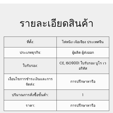
กำมะหยี่ น้ำแข็ง
กำมะหยี่
บด กำมะหยี่
Holland Velvet
รายละเอียดสินค้า
CXXIF
กำมะหยี่ฝรั่งเศส
CC320
ที่ตั้ง:
ไห่หนิง เจ้อเจียง ประเทศจีน
ประเภทธุรกิจ:
ผู้ผลิต ผู้ส่งออก
CE, ISO9001 ใบรับรอง บูโร เว
ใบรับรอง:
อริทัส
เงื่อนไขการชำระเงินและการ
การปรึกษาหารือ
จัดส่ง:
ปริมาณการสั่งซื้อขั้นต่ำ:
1
ราคา:
การปรึกษาหารือ