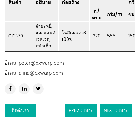
สินค้า
อธิบาย
ก่อสร้าง
กว้าง
ก./
กรัม/m
ซม
ตร.ม
กำมะหยี่,
ฮอลแลนด์
โพลีเอสเตอร์
CC370
370
555
150
เวลเวต,
100%
หน้าเด็ก
อีเมล :
peter@cxwarp.com
อีเมล :
alina@cxwarp.com
ติดต่อเรา
PREV：เบาะ
NEXT：เบาะ
โซฟา
โซฟา
โพลีเอสเตอร์
โพลีเอสเตอร์