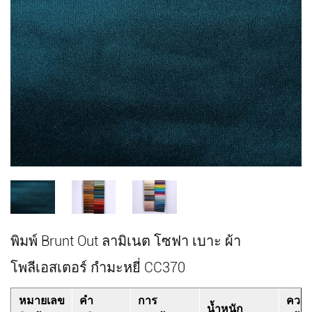
พิมพ์ Brunt Out ลามิเนต โซฟา เบาะ ผ้า
โพลีเอสเตอร์ กำมะหยี่ CC370
หมายเลข
คำ
การ
ควา
น้ำหนัก