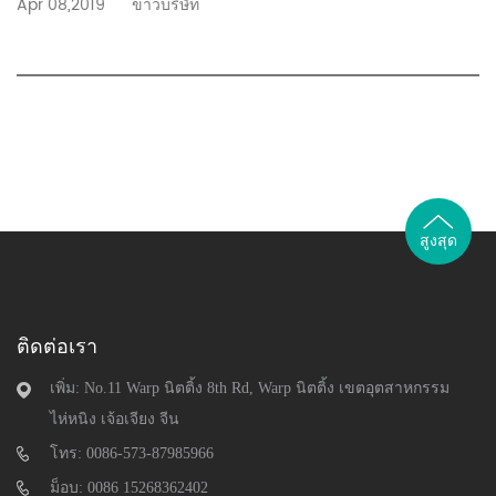
Apr 08,2019
ข่าวบริษัท
สูงสุด
ติดต่อเรา
เพิ่ม: No.11 Warp นิตติ้ง 8th Rd, Warp นิตติ้ง เขตอุตสาหกรรม
ไห่หนิง เจ้อเจียง จีน
โทร: 0086-573-87985966
ม็อบ: 0086 15268362402