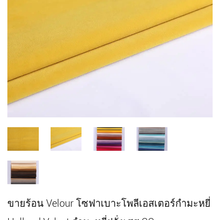
ขายร้อน Velour โซฟาเบาะโพลีเอสเตอร์กำมะหยี่