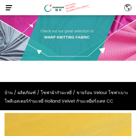
บ้าน
/
ผลิตภัณฑ์
/
โซฟาผ้ากำมะหยี่
/
ขายร้อน Velour โซฟาเบาะ
โพลีเอสเตอร์กำมะหยี่ Holland Velvet กำมะหยี่ฝรั่งเศส CC