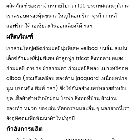
ผลิตภัณฑ์ของเราจำหน่ายไปกว่า 100 ประเทศและภูมิภาค
เราครอบครองหุ้นขนาดใหญ่ในอเมริกา ตุรกี เกาหลี
แอฟริกาใต้ เอเชียตะวันออกเฉียงใต้ ฯลฯ
ผลิตภัณฑ์
เราส่วนใหญ่ผลิตกำมะหยี่นุ่มพิเศษ velboa ขนสั้น สแปน
เด็กซ์กำมะหยี่นุ่มพิเศษ ผ้าลูกฟูก tricot สิ่งทอลายทแยง
กำมะหยี่ ตาข่าย ผ้าธรรมดา กำมะหยี่สีทอง แปรงทริคอท
alboa (รวมถึงเคลือบ สองด้าน jacquard เหนื่อยหน่าย
นูน บรอนซิ่ง พิมพ์ ฯลฯ) ซึ่งใช้กันอย่างแพร่หลายสำหรับ
ชุด เสื้อผ้าสำหรับพักผ่อน โซฟา สิ่งทอที่บ้าน ผ้าม่าน
รองเท้า หมวก ของเล่น หัตถกรรมและอื่น ๆ นอกจากนี้เรา
ยังอุทิศตนเพื่อพัฒนาผ้าใหม่ทุกปี
กำลังการผลิต