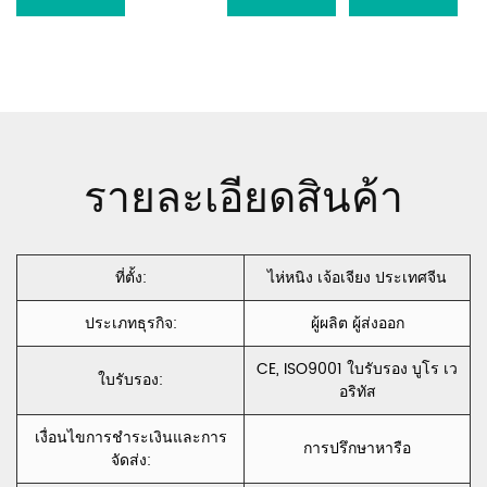
Emboss โซฟา
next article
เบาะ
โพลีเอสเตอร์
กำมะหยี่
รายละเอียดสินค้า
Holland Velvet
กำมะหยี่ฝรั่งเศส
ที่ตั้ง:
ไห่หนิง เจ้อเจียง ประเทศจีน
CC002
ประเภทธุรกิจ:
ผู้ผลิต ผู้ส่งออก
CE, ISO9001 ใบรับรอง บูโร เว
ใบรับรอง:
อริทัส
เงื่อนไขการชำระเงินและการ
การปรึกษาหารือ
จัดส่ง: