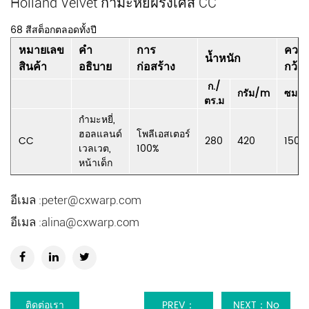
Holland Velvet กำมะหยี่ฝรั่งเศส CC
68 สีสต็อกตลอดทั้งปี
หมายเลข
คำ
การ
ควา
น้ำหนัก
สินค้า
อธิบาย
ก่อสร้าง
กว้าง
ก./
กรัม/m
ซม
ตร.ม
กำมะหยี่,
ฮอลแลนด์
โพลีเอสเตอร์
CC
280
420
150
เวลเวต,
100%
หน้าเด็ก
อีเมล :
peter@cxwarp.com
อีเมล :
alina@cxwarp.com
ติดต่อเรา
PREV：
NEXT：No