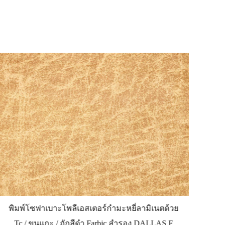
พิมพ์โซฟาเบาะโพลีเอสเตอร์กำมะหยี่ลามิเนตด้วย
พิ
Tc / ขนแกะ / ถักสีดำ Farbic สำรอง DALLAS F
T