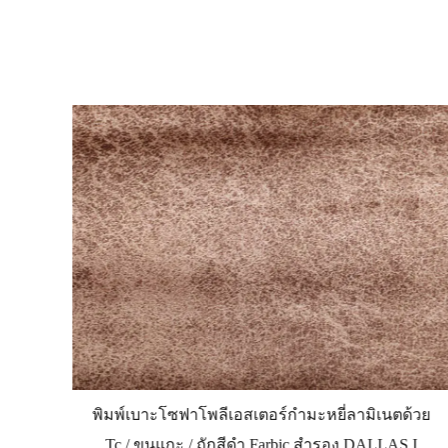
้วย
พิมพ์เบาะโซฟาโพลีเอสเตอร์กำมะหยี่ลามิเนตด้วย
J
Tc / ขนแกะ / ถักสีดำ Farbic สำรอง DALLAS I