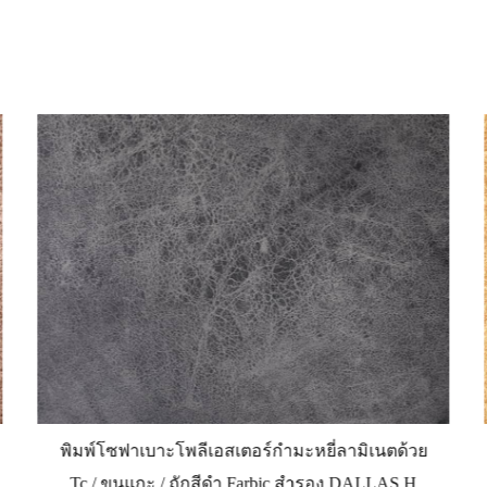
พิมพ์โซฟาเบาะโพลีเอสเตอร์กำมะหยี่ลามิเนตด้วย
Tc / ขนแกะ / ถักสีดำ Farbic สำรอง DALLAS H