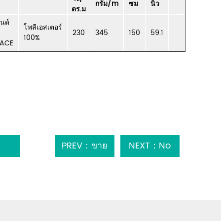
กรัม/m
ซม
นิ้ว
ตร.ม
นด์
โพลีเอสเตอร์
230
345
150
59.1
100%
FACE
PREV：ขาย
NEXT：No
ร้อนราคาถูก
next article
ของเล่นตุ๊กตา
โพลีเอสเตอร์