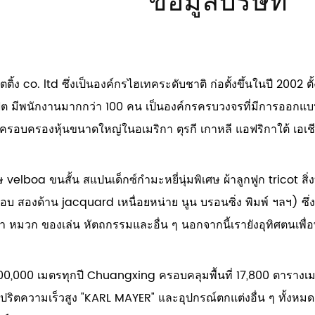
ข้อมูลบริษัท
co. ltd ซึ่งเป็นองค์กรไฮเทคระดับชาติ ก่อตั้งขึ้นในปี 2002 ตั้งอย
ฟุต มีพนักงานมากกว่า 100 คน เป็นองค์กรครบวงจรที่มีการออกแ
ครอบครองหุ้นขนาดใหญ่ในอเมริกา ตุรกี เกาหลี แอฟริกาใต้ เอเช
ษ velboa ขนสั้น สแปนเด็กซ์กำมะหยี่นุ่มพิเศษ ผ้าลูกฟูก tricot 
 สองด้าน jacquard เหนื่อยหน่าย นูน บรอนซิ่ง พิมพ์ ฯลฯ) ซึ่งใ
ท้า หมวก ของเล่น หัตถกรรมและอื่น ๆ นอกจากนี้เรายังอุทิศตนเพื่อ
000,000 เมตรทุกปี Chuangxing ครอบคลุมพื้นที่ 17,800 ตารางเมต
ิปริตความเร็วสูง "KARL MAYER" และอุปกรณ์ตกแต่งอื่น ๆ ทั้งหมด