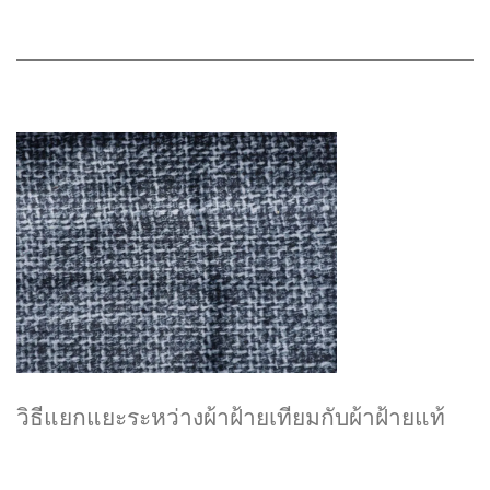
วิธีแยกแยะระหว่างผ้าฝ้ายเทียมกับผ้าฝ้ายแท้
อย่างรวดเร็ว?