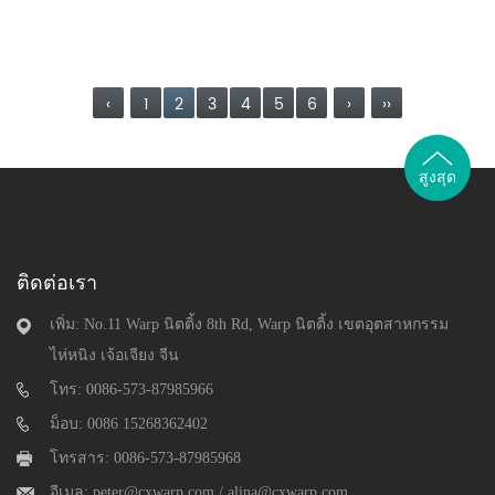
‹
1
2
3
4
5
6
›
››
สูงสุด
ติดต่อเรา
เพิ่ม: No.11 Warp นิตติ้ง 8th Rd, Warp นิตติ้ง เขตอุตสาหกรรม
ไห่หนิง เจ้อเจียง จีน
โทร: 0086-573-87985966
ม็อบ: 0086 15268362402
โทรสาร: 0086-573-87985968
อีเมล:
peter@cxwarp.com
/
alina@cxwarp.com