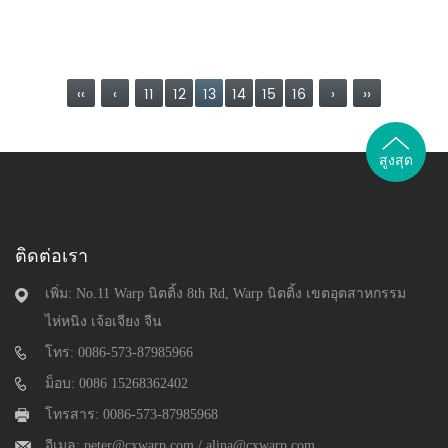
‹‹
‹
11
12
13
14
15
16
›
››
สูงสุด
ติดต่อเรา
เพิ่ม: No.11 Warp นิตติ้ง 8th Rd, Warp นิตติ้ง เขตอุตสาหกรรม
ไห่หนิง เจ้อเจียง จีน
โทร: 0086-573-87985966
ม็อบ: 0086 15268362402
โทรสาร: 0086-573-87985968
อีเมล:
peter@cxwarp.com
/
alina@cxwarp.com