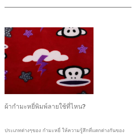
ผ้ากำมะหยี่พิมพ์ลายใช้ที่ไหน?
ประเภทต่างๆของ กำมะหยี่ ให้ความรู้สึกที่แตกต่างกันของ